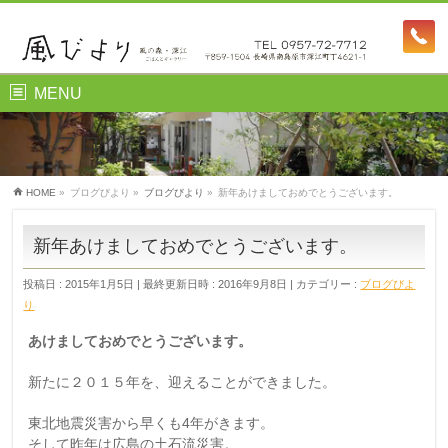
MENU
ブログびより
HOME
»
ブログびより
»
ブログびより
»
新年あけましておめでとうございます。
新年あけましておめでとうございます。
投稿日 : 2015年1月5日
最終更新日時 : 2016年9月8日
カテゴリー :
ブログびよ
り
あけましておめでとうございます。
新たに２０１５年を、迎えることができました。
東北地震災害から早くも4年がきます。
そして昨年は広島の土石流災害。