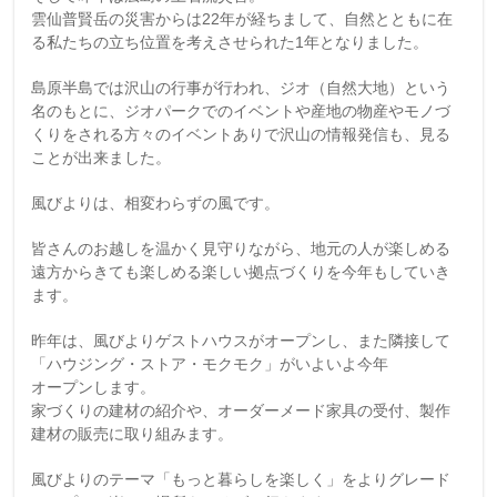
雲仙普賢岳の災害からは22年が経ちまして、自然とともに在
る私たちの立ち位置を考えさせられた1年となりました。
島原半島では沢山の行事が行われ、ジオ（自然大地）という
名のもとに、ジオパークでのイベントや産地の物産やモノづ
くりをされる方々のイベントありで沢山の情報発信も、見る
ことが出来ました。
風びよりは、相変わらずの風です。
皆さんのお越しを温かく見守りながら、地元の人が楽しめる
遠方からきても楽しめる楽しい拠点づくりを今年もしていき
ます。
昨年は、風びよりゲストハウスがオープンし、また隣接して
「ハウジング・ストア・モクモク」がいよいよ今年
オープンします。
家づくりの建材の紹介や、オーダーメード家具の受付、製作
建材の販売に取り組みます。
風びよりのテーマ「もっと暮らしを楽しく」をよりグレード